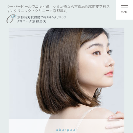
ウーバーピールでニキビ跡、シミ治療なら京都烏丸駅前皮フ科ス
toggl
キンクリニック・クリニーク京都烏丸
navi
uberpeel