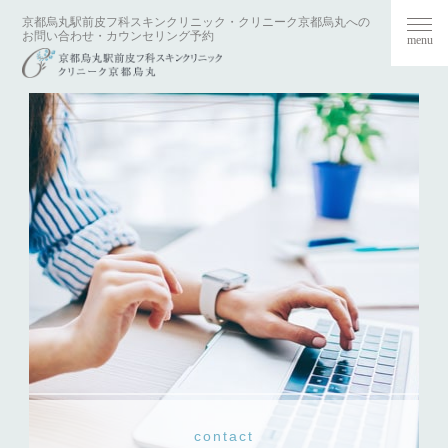
京都烏丸駅前皮フ科スキンクリニック・クリニーク京都烏丸への
toggl
お問い合わせ・カウンセリング予約
navi
contact