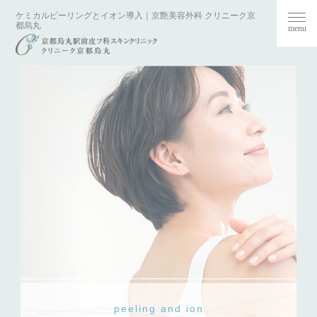
ケミカルピーリングとイオン導入｜京艶美容外科 クリニーク京
toggl
都烏丸
navi
peeling and ion