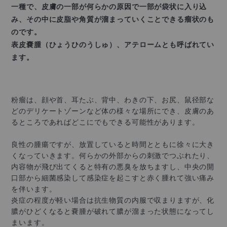
一種で、皮膚の一部が何らかの原因で一部が袋状に
入り込
み、その中に皮脂や角質が溜まっていくことできる瘤状のも
のです。
表皮嚢腫（ひょうひのうしゅ）、アテロームとも呼ばれてい
ます。
粉瘤は、顔や首、耳たぶ、背中、わきの下、お尻、鼠径部な
どのデリケートゾーンなど体の様々な場所にでき、皮膚のあ
るところであればどこにでもできる可能性があります。
良性の腫瘍ですが、放置していると時間とともに徐々に大き
くなっていきます。何らかの外部からの刺激でつぶれたり、
内容物が飛び出てくると特有の悪臭を放ちますし、中央の開
口部から細菌感染して感染症を起こすと赤く腫れて強い痛み
を伴います。
炎症の程度が軽い場合は抗生物質の内服で収まりますが、化
膿がひどくなると嚢腫が破れて膿が溜まった状態になってし
まいます。