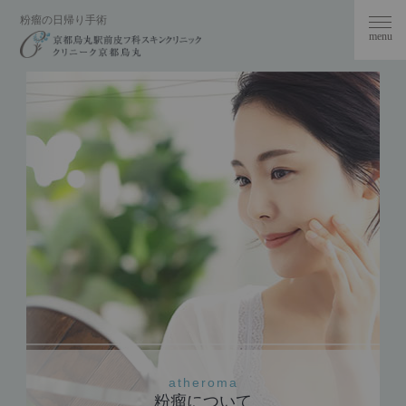
粉瘤の日帰り手術
toggl
navi
atheroma
粉瘤について