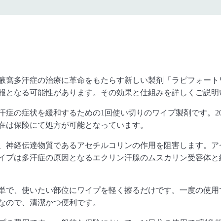
腋窩多汗症の治療に革命をもたらす新しい製剤「
ラピフォート
報となる可能性があります。
その効果と仕組みを詳しくご説明
汗症の症状を緩和するための1回使い切りのワイプ製
剤です。2
在は保険にて処方が可能となっています。
、
神経伝達物質であるアセチルコリンの作用を阻害します。
ア
イプは多汗症の原因となるエクリン汗腺のムスカリ
ン受容体と
単で、
使いたい部位にワイプを軽く擦るだけです。
一度の使用
なので、
清潔かつ便利です。