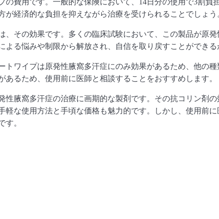
プの費用です。
一般的な保険において、14日分の使用で3割負担
方が経済的な負担を抑えながら治療を受けられることでしょ
う
は、その効果です。
多くの臨床試験において、
この製品が原発
による悩みや制限から解放され、
自信を取り戻すことができる
ートワイプは原発性腋窩多汗症にのみ効果があるため、
他の種
があるため、
使用前に医師と相談することをおすすめします。
発性腋窩多汗症の治療に画期的な製剤です
。その抗コリン剤の
手軽な使用方法と手頃な価格も魅力的です。しかし、
使用前に
です。