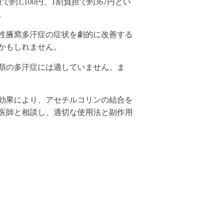
で約1,
100円、
1割負担で約367円とい
。
性腋窩多汗症の症状を劇的に改善する
かもしれません。
類の多汗症には適していません。ま
効果により、
アセチルコリンの結合を
医師と相談し、
適切な使用法と副作用