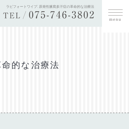
ラピフォートワイプ: 原発性腋窩多汗症の革命的な治療法
toggle
navigati
革命的な治療法