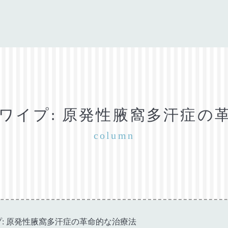
ワイプ: 原発性腋窩多汗症の
column
: 原発性腋窩多汗症の革命的な治療法